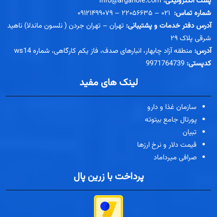
پست الکترونیکی:
info@arganole.com
شماره تماس:
۰۲۱ – ۲۲۰۵۶۶۳۵ – ۰۹۱۲۱۴۹۹۰۷۹
آدرس دفتر خدمات و پشتیبانی:
تهران – تهران جردن ( نلسون ماندلا) ناهید
شرقی پلاک ۲۹
آدرس:
منطقه آزاد چابهار، انبارهای صدف، فاز یکم کارگاهی، شماره ws14
کدپستی:
9971764739
لینک های مفید
سازمان غذا و دارو
پورتال جامع بیتوته
تبیان
قیمت دلار و نرخ ارزها
صرافی میرداماد
پرداخت با زرین پال